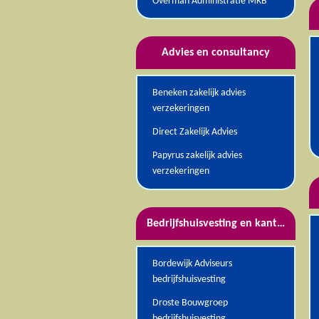
Overman Administratie MKB
Advies en consultancy
Beneken zakelijk advies
verzekeringen
Direct Zakelijk Advies
Papyrus zakelijk advies
verzekeringen
Bedrijfshuisvesting en kantoorartik
Bordewijk Adviseurs
bedrijfshuisvesting
Droste Bouwgroep
bedrijfshuisvesting