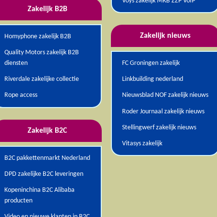
Voys zakelijk MKB ZZP VoIP
Zakelijk B2B
Zakelijk nieuws
Homyphone zakelijk B2B
Quality Motors zakelijk B2B
diensten
FC Groningen zakelijk
Riverdale zakelijke collectie
Linkbuilding nederland
Rope access
Nieuwsblad NOF zakelijk nieuws
Roder Journaal zakelijk nieuws
Stellingwerf zakelijk nieuws
Zakelijk B2C
Vitasys zakelijk
elen
B2C pakkettenmarkt Nederland
DPD zakelijke B2C leveringen
Kopeninchina B2C Alibaba
producten
Video en nieuwe klanten in B2C